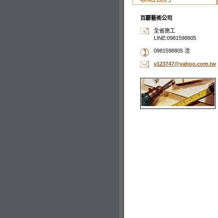
百酈藝術公司
全省施工
LINE:0981598805
0981598805 洽
v123747@
yahoo.co
m.tw