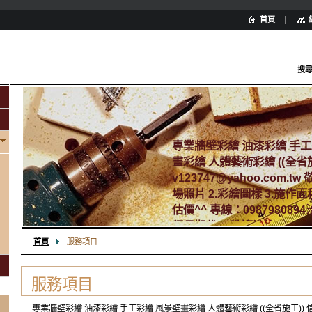
首頁
搜
專業牆壁彩繪 油漆彩繪 手工
畫彩繪 人體藝術彩繪 ((全省施
v123747@yahoo.com.tw
場照片 2.彩繪圖樣 3.施作
估價^^ 專線：0987980894
行長期代工.歡迎洽詢-- LINE：
首頁
服務項目
服務項目
專業牆壁彩繪 油漆彩繪 手工彩繪 風景壁畫彩繪 人體藝術彩繪 ((全省施工)) 