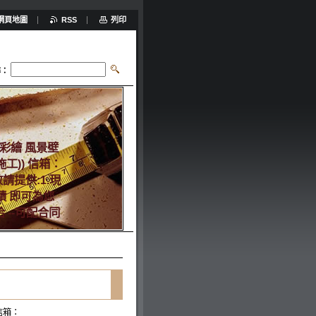
網頁地圖
RSS
列印
尋：
彩繪 風景壁
工)) 信箱：
 敬請提供:1.現
面積 即可為您
洽 --可配合同
eady2013
信箱：